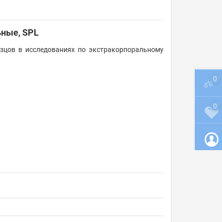
ьные, SPL
зцов в исследованиях по экстракорпоральному
0
0