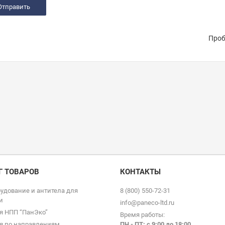
Проб
Г ТОВАРОВ
КОНТАКТЫ
удование и антитела для
8 (800) 550-72-31
и
info@paneco-ltd.ru
я НПП “ПанЭко”
Время работы:
я по направлениям
ПН - ПТ: с 9
:00 до 18:00