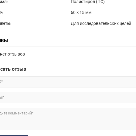
Полистирол (ПС)
ИАЛ:
60 × 15 мм
Р:
Для исследовательских целей
ЕНТЫ:
ЫВЫ
нет отзывов
сать отзыв
О*
il*
дите комментарий*