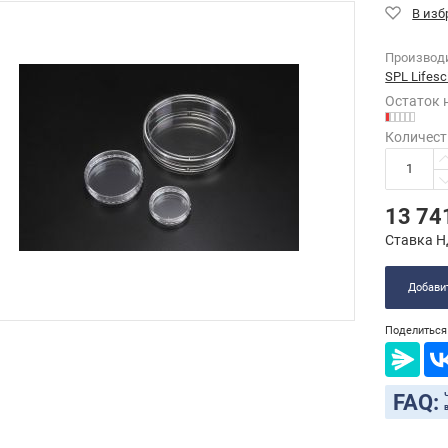
Производ
SPL Lifesc
Остаток 
Количест
13 74
Ставка Н
Добавит
Поделиться 
FAQ: