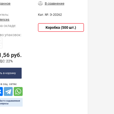
итель:
Кат. №:
Э-20262
iences
на складе:
Коробка (500 шт.)
во упаковок
:
1,56
руб.
ДС:
22%
ь в корзину
в соц. сетях:
Часто задаваемые
вопросы