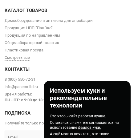
КАТАЛОГ ТОВАРОВ
Демооборудование и антитела для апробации
Продукция НПП “ПанЭко”
Продукция по направлениям
Общелабораторный пластик
Пластиковая посуда
Смотреть все
КОНТАКТЫ
8 (800) 550-72-31
info@paneco-ltd.ru
Используем куки и
Время работы:
рекомендательные
ПН - ПТ: с 9
:00 до 18:00
технологии
ПОДПИСКА
Это чтобы сайт работал лучше.
Оставаясь с нами, вы соглашаетесь на
Получайте только полезные статьи!
использование
файлов куки.
А ещё можно почитать, что такое