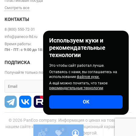
Пластиковая посуда
Смотреть все
КОНТАКТЫ
8 (800) 550-72-31
info@paneco-ltd.ru
Используем куки и
Время работы:
рекомендательные
ПН - ПТ: с 9
:00 до 18:00
технологии
ПОДПИСКА
Это чтобы сайт работал лучше.
Оставаясь с нами, вы соглашаетесь на
Получайте только полезные статьи!
использование
файлов куки.
А ещё можно почитать, что такое
рекомендательные технологии
ОК
© 2026
PanEco company. Информация о ценах на товары на
нашем сайте носит справочно-информационный характер и не
0
0
является публичной офертой.