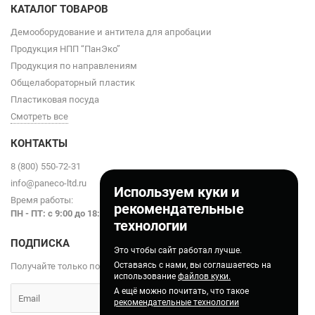
КАТАЛОГ ТОВАРОВ
Демооборудование и антитела для апробации
Продукция НПП “ПанЭко”
Продукция по направлениям
Общелабораторный пластик
Пластиковая посуда
Смотреть все
КОНТАКТЫ
8 (800) 550-72-31
info@paneco-ltd.ru
Используем куки и
Время работы:
рекомендательные
ПН - ПТ: с 9
:00 до 18:00
технологии
ПОДПИСКА
Это чтобы сайт работал лучше.
Оставаясь с нами, вы соглашаетесь на
Получайте только полезные статьи!
использование
файлов куки.
А ещё можно почитать, что такое
рекомендательные технологии