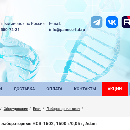
тный звонок по России
E-mail:
) 550-72-31
info@paneco-ltd.ru
И
ДОСТАВКА
ОПЛАТА
КОНТАКТЫ
АКЦИИ
Оборудование
Весы
Лабораторные весы
 лабораторные HCB-1502, 1500 г/0,05 г, Adam