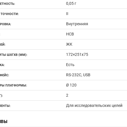
0,05 г
ЕТНОСТЬ:
II
 ТОЧНОСТИ:
Внутренняя
РОВКА:
HCB
:
ЖК
ЕЙ:
172×251х75
ИТЫ ШХГХВ (ММ):
Есть
КА:
RS-232C, USB
ФЕЙС:
Ø 120
РЫ ПЛАТФОРМЫ:
2
):
Для исследовательских целей
ЕНТЫ:
ЫВЫ