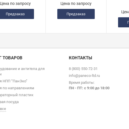
Цена по запросу
Цена по запросу
Цен
Предзаказ
Предзаказ
Г ТОВАРОВ
КОНТАКТЫ
удование и антитела для
8 (800) 550-72-31
и
info@paneco-ltd.ru
я НПП “ПанЭко”
Время работы:
я по направлениям
ПН - ПТ: с 9
:00 до 18:00
раторный пластик
вая посуда
 все