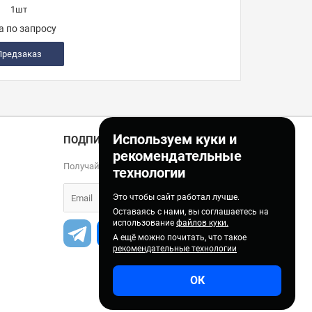
1шт
а по запросу
Предзаказ
Используем куки и
ПОДПИСКА
рекомендательные
Получайте только полезные статьи!
технологии
Это чтобы сайт работал лучше.
Оставаясь с нами, вы соглашаетесь на
использование
файлов куки.
А ещё можно почитать, что такое
рекомендательные технологии
ОК