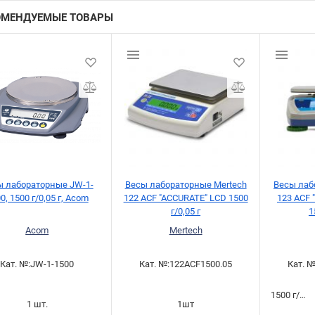
ОМЕНДУЕМЫЕ ТОВАРЫ
ы лабораторные JW-1-
Весы лабораторные Mertech
Весы лаб
0, 1500 г/0,05 г, Acom
122 ACF "ACCURATE" LCD 1500
123 ACF
г/0,05 г
1
Acom
Mertech
Кат. №:
JW-1-1500
Кат. №:
122ACF1500.05
Кат. №
1500 г/0,05 г
1 шт.
1шт