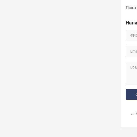
Пока 
Напи
ФИ
Ema
Вве
← В