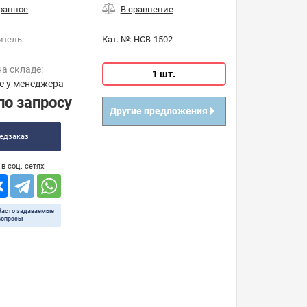
итель:
Кат. №:
HCB-1502
на складе:
1 шт.
е у менеджера
по запросу
Другие предложения
едзаказ
в соц. сетях:
Часто задаваемые
вопросы