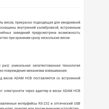
ль весов, прекрасно подходящая для ежедневной
 оснащены внутренней калибровкой, встроенным
чебных заведений предусмотрена возможность
нство при хранении сразу нескольких весов.
 раз): уникальная запатентованная технология
 без повреждения механизма взвешивания.
д весов ADAM HCB поставляется со встроенной
от электросети через адаптер в весах ADAM HCB
равленные интерфейсы RS-232 и оптический USB
пьютер, принтер или другие внешние устройства.