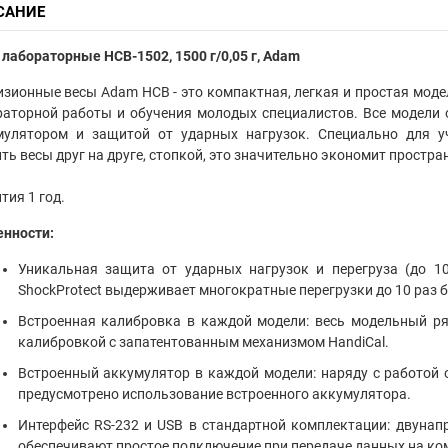
САНИЕ
лабораторные HCB-1502, 1500 г/0,05 г, Adam
зионные весы Adam HCB - это компактная, легкая и простая моде
раторной работы и обучения молодых специалистов. Все модели
мулятором и защитой от ударных нагрузок. Специально для у
ть весы друг на друге, стопкой, это значительно экономит простра
тия 1 год.
енности:
Уникальная защита от ударных нагрузок и перегруза (до 10
ShockProtect выдерживает многократные перегрузки до 10 раз
Встроенная калибровка в каждой модели: весь модельный ря
калибровкой с запатентованным механизмом HandiCal.
Встроенный аккумулятор в каждой модели: наряду с работой 
предусмотрено использование встроенного аккумулятора.
Интерфейс RS-232 и USB в стандартной комплектации: двунап
обеспечивают простое подключение при передаче данных на ком