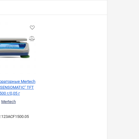
ораторные Mertech
 "SENSOMATIС" TFT
500 г/0,05 г
Mertech
:
123ACF1500.05