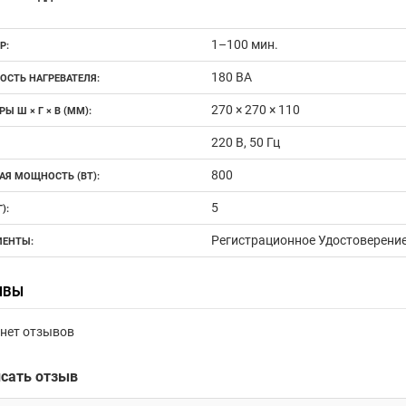
1–100 мин.
Р:
180 ВА
СТЬ НАГРЕВАТЕЛЯ:
270 × 270 × 110
Ы Ш × Г × В (ММ):
220 В, 50 Гц
800
АЯ МОЩНОСТЬ (ВТ):
5
):
Регистрационное Удостоверени
ЕНТЫ:
ЫВЫ
нет отзывов
сать отзыв