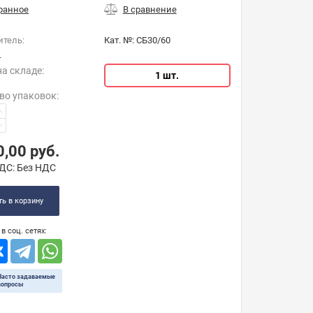
итель:
Кат. №:
СБ30/60
м
на складе:
1 шт.
во упаковок
:
0,00
руб.
ДС:
Без НДС
ь в корзину
в соц. сетях:
Часто задаваемые
вопросы