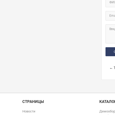
ФИ
Ema
Вве
← Т
СТРАНИЦЫ
КАТАЛО
Новости
Демообор