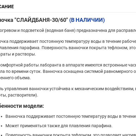
САНИЕ
ночка "СЛАЙДБАНЯ-30/60"
(В НАЛИЧИИ)
огревом и подсветкой (водяная баня) предназначена для расправле
чка поддерживает постоянную температуру воды в течение рабоче
лавления парафина. Поверхность ванночки покрыта тефлоном, это
раты и растворы.
омфортной работы лаборанта в аппарате имеются встроенные часы
ла по времени суток. Ванночка оснащена системой равномерного 
еннего объема.
ь управления ванночки устойчива к механическим воздействиям, в
ты, растворители).
бенности модели:
Ванночка поддерживает постоянную температуру воды в течени
Может применяться также для плавления парафина.
Поверхность ванночки покрыта тефлоном, это позволяет нагре