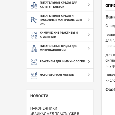
ПИТАТЕЛЬНЫЕ СРЕДЫ ДЛЯ
ОПИ
КУЛЬТУР КЛЕТОК
ПИТАТЕЛЬНЫЕ СРЕДЫ И
Ван
РАСХОДНЫЕ МАТЕРИАЛЫ ДЛЯ
ЭКО
С под
ХИМИЧЕСКИЕ РЕАКТИВЫ И
Ванно
КРАСИТЕЛИ
для п
препа
ПИТАТЕЛЬНЫЕ СРЕДЫ ДЛЯ
МИКРОБИОЛОГИИ
Для к
сигна
РЕАКТИВЫ ДЛЯ ИММУНОЛОГИИ
внутр
Панел
ЛАБОРАТОРНАЯ МЕБЕЛЬ
кисло
Осо
НОВОСТИ
НАКОНЕЧНИКИ
«БАЙКАЛМЕДПЛАСТ» УЖЕ В