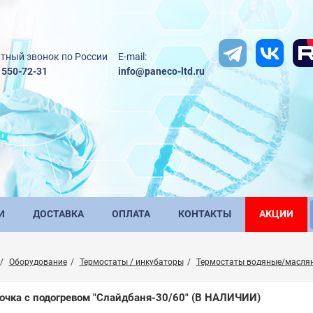
тный звонок по России
E-mail:
) 550-72-31
info@paneco-ltd.ru
И
ДОСТАВКА
ОПЛАТА
КОНТАКТЫ
АКЦИИ
Оборудование
Термостаты / инкубаторы
Термостаты водяные/масля
очка с подогревом "Слайдбаня-30/60"
(В НАЛИЧИИ)