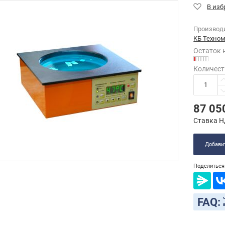
Производ
КБ Техно
Остаток 
Количест
87 05
Ставка Н
Добавит
Поделиться 
FAQ: