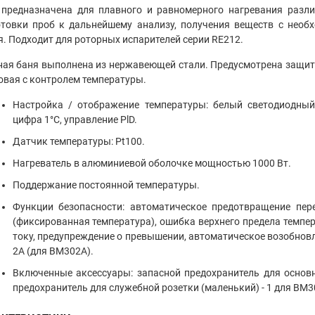
 предназначена для плавного и равномерного нагревания разли
отовки проб к дальнейшему анализу, получения веществ с необ
. Подходит для роторных испарителей серии RE212.
ая баня выполнена из нержавеющей стали. Предусмотрена защита
вая с контролем температуры.
Настройка / отображение температуры: белый светодиодны
цифра 1°C, управление PlD.
Датчик температуры: Pt100.
Нагреватель в алюминиевой оболочке мощностью 1000 Вт.
Поддержание постоянной температуры.
Функции безопасности: автоматическое предотвращение пере
(фиксированная температура), ошибка верхнего предела темпе
току, предупреждение о превышении, автоматическое возобнов
2A (для BM302A).
Включенные аксессуары: запасной предохранитель для основн
предохранитель для служебной розетки (маленький) - 1 для BM3