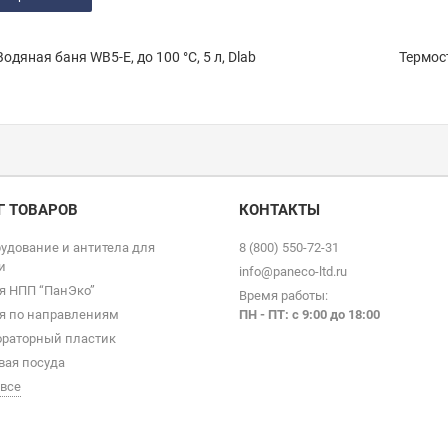
одяная баня WB5-E, до 100 °С, 5 л, Dlab
Термост
Г ТОВАРОВ
КОНТАКТЫ
удование и антитела для
8 (800) 550-72-31
и
info@paneco-ltd.ru
я НПП “ПанЭко”
Время работы:
я по направлениям
ПН - ПТ: с 9
:00 до 18:00
раторный пластик
вая посуда
 все