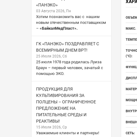
ХАР
«ПАНЭКО»
03 Августа 2026, Пн
Хотим познакомить вас с нашим
ОБЪЕМ
новым отечественным поставщиком
–
«БайкалМедПласт».
МАКС. 
ТЕМПЕ
ГК «ПАНЭКО» ПОЗДРАВЛЯЕТ С
ВСЕМИРНЫМ ДНЕМ ВРТ!
ТОЧНО
25 Июля 2026, Сб
(°С):
25 июля 1978 года родилась Луиза
ФУНКЦ
Браун – первый человек, зачатый с
помощью ЭКО.
ДИСПЛ
ПРОДУКЦИЯ ДЛЯ
МАТЕР
КУЛЬТИВИРОВАНИЯ ЗА
МОЩНО
ПОЛЦЕНЫ – ОГРАНИЧЕННОЕ
ПРЕДЛОЖЕНИЕ НА
ВНУТР
ПИТАТЕЛЬНЫЕ СРЕДЫ И
РЕАКТИВЫ!
ВНЕШН
15 Июля 2026, Ср
Уважаемые клиенты и партнеры!
СЕТЬ: