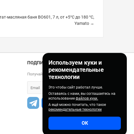
ат-масляная баня BO601, 7 л, от +5°C до 180 °C,
Yamato →
Используем куки и
ПОДПИСКА
рекомендательные
Получайте только полезные статьи!
технологии
Это чтобы сайт работал лучше.
Оставаясь с нами, вы соглашаетесь на
использование
файлов куки.
А ещё можно почитать, что такое
рекомендательные технологии
ОК