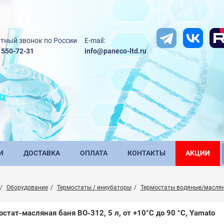
тный звонок по России
E-mail:
) 550-72-31
info@paneco-ltd.ru
И
ДОСТАВКА
ОПЛАТА
КОНТАКТЫ
АКЦИИ
Оборудование
Термостаты / инкубаторы
Термостаты водяные/масля
остат-масляная баня BO-312, 5 л, от +10°C до 90 °C, Yamato