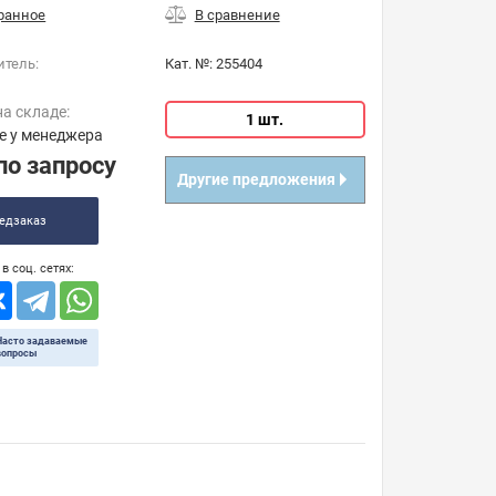
итель:
Кат. №:
255404
на складе:
1 шт.
е у менеджера
по запросу
Другие предложения
едзаказ
в соц. сетях:
Часто задаваемые
вопросы