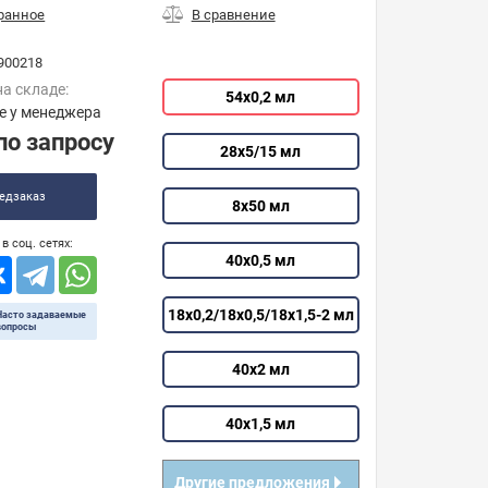
900218
на складе:
54х0,2 мл
е у менеджера
по запросу
28х5/15 мл
едзаказ
8х50 мл
в соц. сетях:
40х0,5 мл
18х0,2/18х0,5/18х1,5-2 мл
Часто задаваемые
вопросы
40х2 мл
40х1,5 мл
Другие предложения