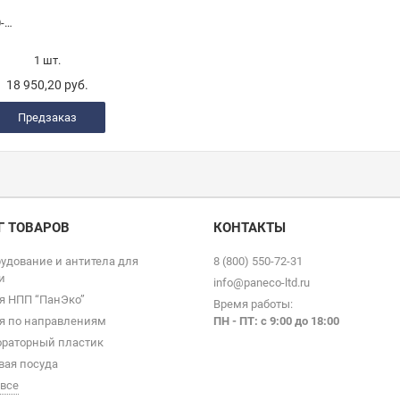
HB120-S с термоблоком на выбор
1 шт.
18 950,20 руб.
Предзаказ
Г ТОВАРОВ
КОНТАКТЫ
удование и антитела для
8 (800) 550-72-31
и
info@paneco-ltd.ru
я НПП “ПанЭко”
Время работы:
я по направлениям
ПН - ПТ: с 9
:00 до 18:00
раторный пластик
вая посуда
 все