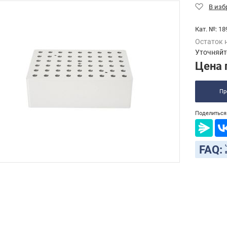
Кат. №:
18
Остаток 
Уточняйт
Цена 
Пр
Поделиться 
FAQ: