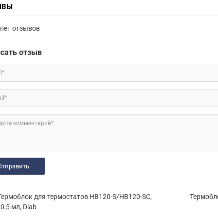
ЫВЫ
нет отзывов
сать отзыв
О*
il*
дите комментарий*
ермоблок для термостатов HB120-S/HB120-SC,
Термобл
0,5 мл, Dlab