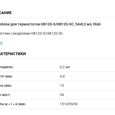
САНИЕ
блок для термостатов HB120-S/HB120-SC, 54х0,2 мл, Dlab
естим с моделями HB120-S/HB120-SC
ет
АКТЕРИСТИКИ
0,2 мл
РОБИРОК :
6,4
ТР (ММ):
15
НА (ММ):
54
О МЕСТ:
151х95х50
Ы Ш × Г × В (ММ):