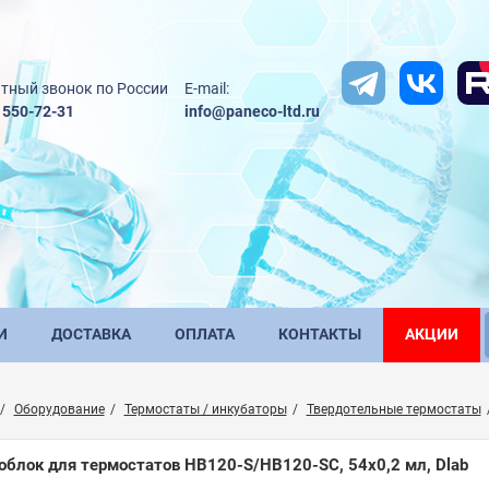
тный звонок по России
E-mail:
) 550-72-31
info@paneco-ltd.ru
И
ДОСТАВКА
ОПЛАТА
КОНТАКТЫ
АКЦИИ
Оборудование
Термостаты / инкубаторы
Твердотельные термостаты
облок для термостатов HB120-S/HB120-SC, 54х0,2 мл, Dlab