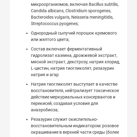
микроорганизмов, включая Bacillus subtilis,
Candida albicans, Clostridium sporogenes,
Bacteroides vulgaris, Neisseria meningitidis,
Streptococcus pyogenes;
Однородный сыпучий порошок кремового
или желтого цвета;
Состав включает ферментативный
гидролизат казеина, дрожжевой экстракт,
мясной экстракт, декстрозу, натрия хлорид,
L-цистин, натрия тиогликолят, резазурин
натрия и агар
Натрия тиогликолят выступает в качестве
восстановителя, нейтрализует токсическое
действие меркуриальных консервантов и
перекисей, создавая условия для
анаэробиоза;
Резазурин служит окислительно-
восстановительным индикатором: розовое
окрашивание в верхней части среды (более