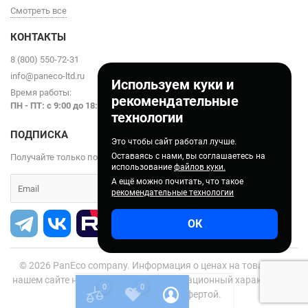
Смотреть все
КОНТАКТЫ
8 (800) 550-72-31
info@paneco-ltd.ru
Используем куки и
Время работы:
рекомендательные
ПН - ПТ: с 9
:00 до 18:00
технологии
ПОДПИСКА
Это чтобы сайт работал лучше.
Оставаясь с нами, вы соглашаетесь на
Получайте только полезные статьи!
использование
файлов куки.
А ещё можно почитать, что такое
рекомендательные технологии
ОК
© 2026
PanEco company. Информация о ценах на товары на
нашем сайте носит справочно-информационный характер и не
0
0
является публичной офертой.