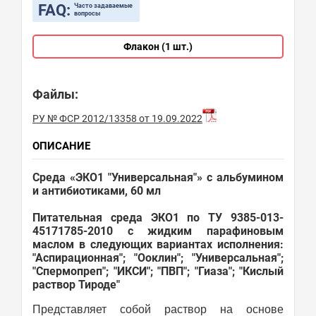
FAQ:
Часто задаваемые
вопросы
Флакон (1 шт.)
Файлы:
РУ № ФСР 2012/13358 от 19.09.2022
ОПИСАНИЕ
Среда «ЭКО1 "Универсальная"» с альбумином
и антибиотиками, 60 мл
Питательная среда ЭКО1 по ТУ 9385-013-
45171785-2010 с жидким парафиновым
маслом в следующих вариантах исполнения:
"Аспирационная"; "Ооклин"; "Универсальная";
"Спермопреп"; "ИКСИ"; "ПВП"; "Гиаза"; "Кислый
раствор Тироде"
Представляет собой раствор на основе