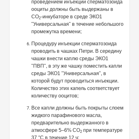
проведением инъекции сперматозоида
ооциты должны быть выдержаны в
СО
-инкубаторе в среде ЭКО1
2
"Универсальная" в течение небольшого
промежутка времени;
Процедуру инъекции сперматозоида
проводить в чашках Петри. В середину
чашки внести каплю среды ЭКО1
"ПВП", в эту же чашку поместить капли
среды ЭКО1 "Универсальная", в
которой будут проводиться инъекции.
Количество этих капель соответствует
количеству ооцитов;
Все капли должны быть покрыты слоем
жидкого парафинового масла,
предварительно выдержанного в
атмосфере 5–6% СО
при температуре
2
37 °С в течение 12 ч;