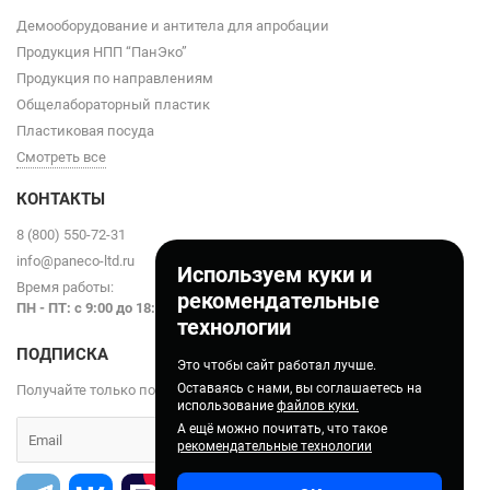
Демооборудование и антитела для апробации
Продукция НПП “ПанЭко”
Продукция по направлениям
Общелабораторный пластик
Пластиковая посуда
Смотреть все
КОНТАКТЫ
8 (800) 550-72-31
info@paneco-ltd.ru
Используем куки и
Время работы:
рекомендательные
ПН - ПТ: с 9
:00 до 18:00
технологии
ПОДПИСКА
Это чтобы сайт работал лучше.
Оставаясь с нами, вы соглашаетесь на
Получайте только полезные статьи!
использование
файлов куки.
А ещё можно почитать, что такое
рекомендательные технологии