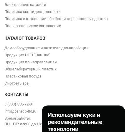
Электронные каталоги
Политика конфиденцальности
Политика в отношении обработки персональных данных
Пользовательское соглашение
КАТАЛОГ ТОВАРОВ
Демооборудование и антитела для апробации
Продукция НПП “ПанЭко”
Продукция по направлениям
Общелабораторный пластик
Пластиковая посуда
Смотреть все
КОНТАКТЫ
8 (800) 550-72-31
info@paneco-ltd.ru
Используем куки и
Время работы:
рекомендательные
ПН - ПТ: с 9
:00 до 18:00
технологии