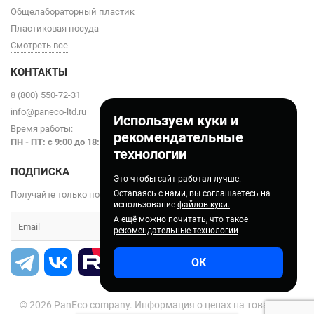
Общелабораторный пластик
Пластиковая посуда
Смотреть все
КОНТАКТЫ
8 (800) 550-72-31
info@paneco-ltd.ru
Используем куки и
Время работы:
рекомендательные
ПН - ПТ: с 9
:00 до 18:00
технологии
ПОДПИСКА
Это чтобы сайт работал лучше.
Оставаясь с нами, вы соглашаетесь на
Получайте только полезные статьи!
использование
файлов куки.
А ещё можно почитать, что такое
рекомендательные технологии
ОК
© 2026
PanEco company. Информация о ценах на товары на