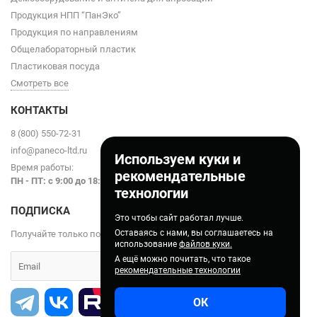
Продукция НПП “ПанЭко”
Продукция по направлениям
Общелабораторный пластик
Пластиковая посуда
Смотреть все
КОНТАКТЫ
8 (800) 550-72-31
info@paneco-ltd.ru
Используем куки и
Время работы:
рекомендательные
ПН - ПТ: с 9
:00 до 18:00
технологии
ПОДПИСКА
Это чтобы сайт работал лучше.
Оставаясь с нами, вы соглашаетесь на
Получайте только полезные статьи!
использование
файлов куки.
А ещё можно почитать, что такое
рекомендательные технологии
ОК