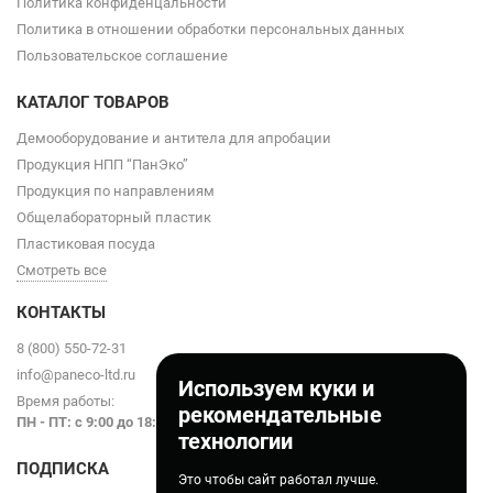
Политика конфиденцальности
Политика в отношении обработки персональных данных
Пользовательское соглашение
КАТАЛОГ ТОВАРОВ
Демооборудование и антитела для апробации
Продукция НПП “ПанЭко”
Продукция по направлениям
Общелабораторный пластик
Пластиковая посуда
Смотреть все
КОНТАКТЫ
8 (800) 550-72-31
info@paneco-ltd.ru
Используем куки и
Время работы:
рекомендательные
ПН - ПТ: с 9
:00 до 18:00
технологии
ПОДПИСКА
Это чтобы сайт работал лучше.