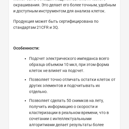
окрашивания. Это делает его более точным, удобным
и доступным инструментом для анализа клеток.
Продукция может быть сертифицирована по
стандартам 21CFR и 3Q.
Особенности:
Подсчет
электрического
импеданса
всего
образца
объемом 10 мкл, при этом
форма
клеток
не
влияет
на
подсчет.
Позволяет
точно
отличать
остатки
клеток
от
других элементов
и
подсчитывать
их
отдельно.
Позволяет
сделать
50
снимков
на
лету
,
получить
информацию
о
скорости
и
кластеризации
в
реальном
времени
,
что в
сочетании
с
интеллектуальными
алгоритмами
делает
результаты
более