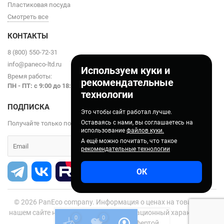
Пластиковая посуда
Смотреть все
КОНТАКТЫ
8 (800) 550-72-31
info@paneco-ltd.ru
Используем куки и
Время работы:
рекомендательные
ПН - ПТ: с 9
:00 до 18:00
технологии
ПОДПИСКА
Это чтобы сайт работал лучше.
Оставаясь с нами, вы соглашаетесь на
Получайте только полезные статьи!
использование
файлов куки.
А ещё можно почитать, что такое
рекомендательные технологии
ОК
© 2026
PanEco company. Информация о ценах на товары на
нашем сайте носит справочно-информационный характер и не
0
0
является публичной офертой.