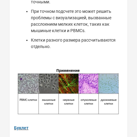
точными.
При
точном
подсчете
это
может
решить
проблемы
с
визуализацией
,
вызванные
расслоением
мелких
клеток
,
таких
как
мышиные
клетки
и
PBMCs.
Клетки разного размера рассчитываются
отдельно
.
Буклет