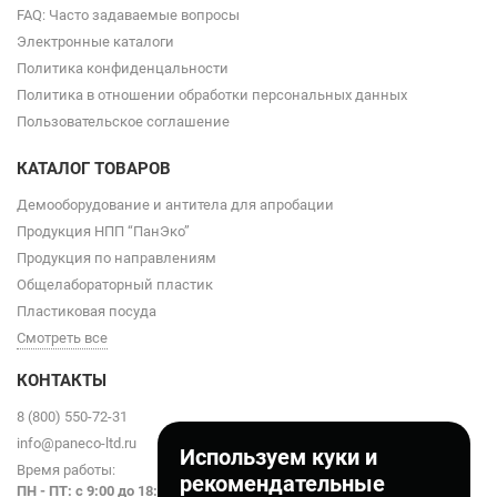
FAQ: Часто задаваемые вопросы
Электронные каталоги
Политика конфиденцальности
Политика в отношении обработки персональных данных
Пользовательское соглашение
КАТАЛОГ ТОВАРОВ
Демооборудование и антитела для апробации
Продукция НПП “ПанЭко”
Продукция по направлениям
Общелабораторный пластик
Пластиковая посуда
Смотреть все
КОНТАКТЫ
8 (800) 550-72-31
info@paneco-ltd.ru
Используем куки и
Время работы:
рекомендательные
ПН - ПТ: с 9
:00 до 18:00