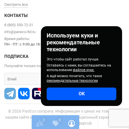
Смотреть все
КОНТАКТЫ
8 (800) 550-72-31
info@paneco-ltd.ru
Используем куки и
Время работы:
рекомендательные
ПН - ПТ: с 9
:00 до 18:00
технологии
ПОДПИСКА
Это чтобы сайт работал лучше.
Оставаясь с нами, вы соглашаетесь на
Получайте только полезные статьи!
использование
файлов куки.
А ещё можно почитать, что такое
рекомендательные технологии
ОК
© 2026
PanEco company. Информация о ценах на товары на
нашем сайте носит справочно-информационный характер и не
0
0
является публичной офертой.