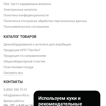
FAQ: Часто задаваемые вопросы
Электронные каталоги
Политика конфиденцальности
Политика в отношении обработки персональных данных
Пользовательское соглашение
КАТАЛОГ ТОВАРОВ
Демооборудование и антитела для апробации
Продукция НПП “ПанЭко”
Продукция по направлениям
Общелабораторный пластик
Пластиковая посуда
Смотреть все
КОНТАКТЫ
8 (800) 550-72-31
info@paneco-ltd.ru
Используем куки и
Время работы:
рекомендательные
ПН - ПТ: с 9
:00 до 18:00