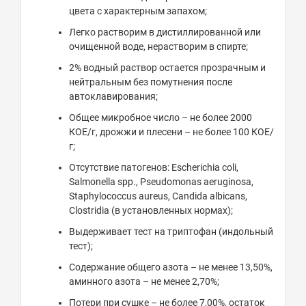
цвета с характерным запахом;
Легко растворим в дистиллированной или
очищенной воде, нерастворим в спирте;
2% водный раствор остается прозрачным и
нейтральным без помутнения после
автоклавирования;
Общее микробное число – не более 2000
КОЕ/г, дрожжи и плесени – не более 100 КОЕ/
г;
Отсутствие патогенов: Escherichia coli,
Salmonella spp., Pseudomonas aeruginosa,
Staphylococcus aureus, Candida albicans,
Clostridia (в установленных нормах);
Выдерживает тест на триптофан (индольный
тест);
Содержание общего азота – не менее 13,50%,
аминного азота – не менее 2,70%;
Потери при сушке – не более 7,00%, остаток