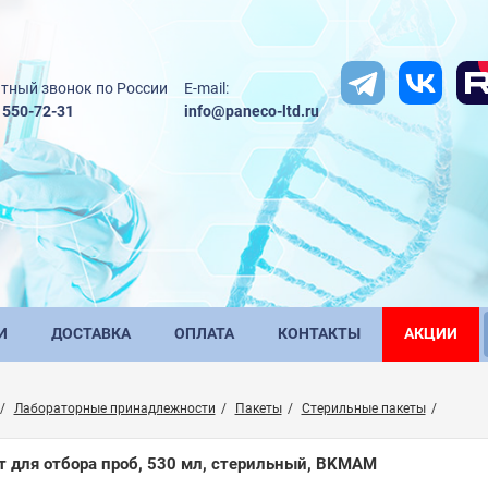
тный звонок по России
E-mail:
) 550-72-31
info@paneco-ltd.ru
И
ДОСТАВКА
ОПЛАТА
КОНТАКТЫ
АКЦИИ
Лабораторные принадлежности
Пакеты
Стерильные пакеты
т для отбора проб, 530 мл, стерильный, BKMAM