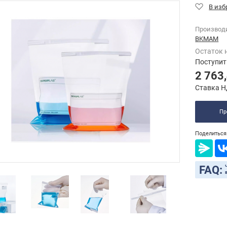
Производ
BKMAM
Остаток 
Поступит
2 763
Ставка Н
Пр
Поделиться 
FAQ: