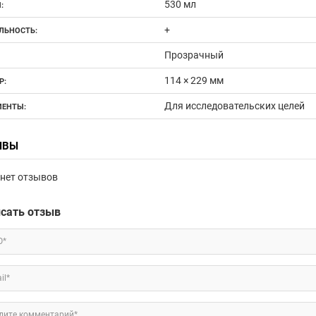
530 мл
:
+
ЛЬНОСТЬ:
Прозрачный
114 × 229 мм
Р:
Для исследовательских целей
ЕНТЫ:
ЫВЫ
нет отзывов
сать отзыв
О*
il*
дите комментарий*