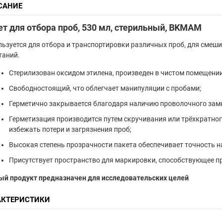
САНИЕ
т для отбора проб, 530 мл, стерильный, BKMAM
ьзуется для отбора и транспортировки различных проб, для смеш
таний.
Cтерилизован оксидом этилена, произведен в чистом помещении
Свободностоящий, что облегчает манипуляции с пробами;
Герметично закрывается благодаря наличию проволочного зам
Герметизация производится путем скручивания или трёхкратног
избежать потери и загрязнения проб;
Высокая степень прозрачности пакета обеспечивает точность н
Присутствует пространство для маркировки, способствующее п
ый продукт предназначен для исследовательских целей
АКТЕРИСТИКИ