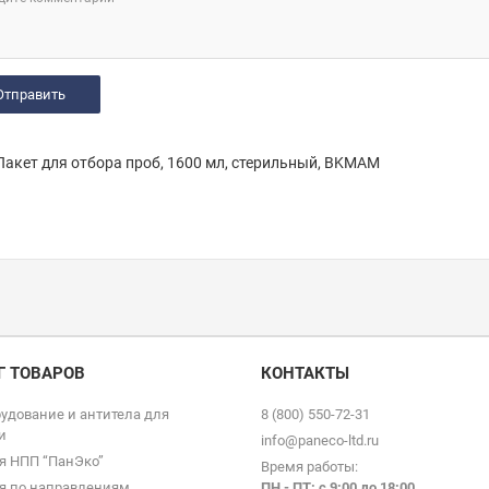
акет для отбора проб, 1600 мл, стерильный, BKMAM
Г ТОВАРОВ
КОНТАКТЫ
удование и антитела для
8 (800) 550-72-31
и
info@paneco-ltd.ru
я НПП “ПанЭко”
Время работы:
я по направлениям
ПН - ПТ: с 9
:00 до 18:00