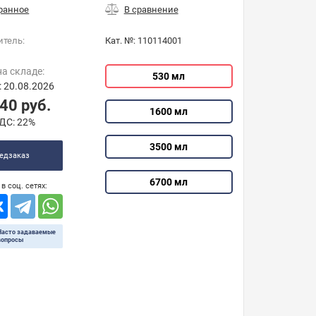
итель:
Кат. №:
110114001
на складе:
530 мл
: 20.08.2026
,40
руб.
1600 мл
ДС:
22%
3500 мл
едзаказ
6700 мл
в соц. сетях:
Часто задаваемые
вопросы