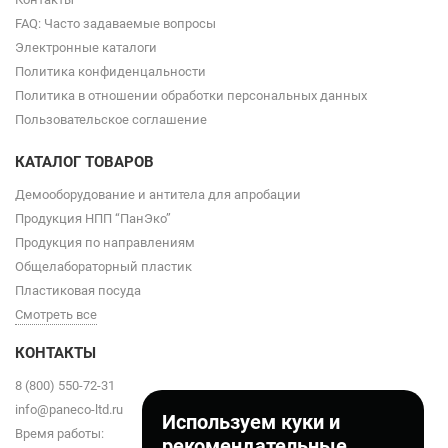
FAQ: Часто задаваемые вопросы
Электронные каталоги
Политика конфиденцальности
Политика в отношении обработки персональных данных
Пользовательское соглашение
КАТАЛОГ ТОВАРОВ
Демооборудование и антитела для апробации
Продукция НПП “ПанЭко”
Продукция по направлениям
Общелабораторный пластик
Пластиковая посуда
Смотреть все
КОНТАКТЫ
8 (800) 550-72-31
info@paneco-ltd.ru
Используем куки и
Время работы:
рекомендательные