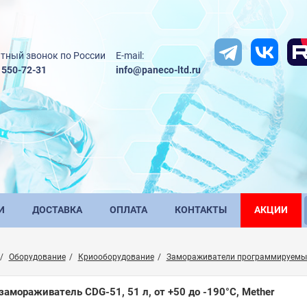
тный звонок по России
E-mail:
) 550-72-31
info@paneco-ltd.ru
И
ДОСТАВКА
ОПЛАТА
КОНТАКТЫ
АКЦИИ
Оборудование
Криооборудование
Замораживатели программируемы
замораживатель CDG-51, 51 л, от +50 до -190°С, Mether