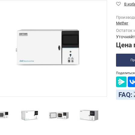
Производ
Mether
Остаток 
Уточняйт
Цена 
Пр
Поделиться 
FAQ: