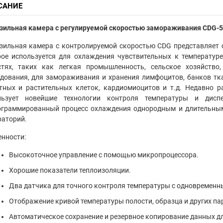
САНИЕ
ильная камера с регулируемой скоростью замораживания CDG-51, 5
зильная камера с контролируемой скоростью CDG представляет 
рое используется для охлаждения чувствительных к температур
стях, таких как легкая промышленность, сельское хозяйство
дования, для замораживания и хранения лимфоцитов, банков ткан
тных и растительных клеток, кардиомиоцитов и т.д. Недавно р
льзует новейшие технологии контроля температуры и дисп
ограммированный процесс охлаждения однородным и длительным
раторий.
нности:
Высокоточное управление с помощью микропроцессора.
Хорошие показатели теплоизоляции.
Два датчика для точного контроля температуры с одновременн
Отображение кривой температуры полости, образца и других па
Автоматическое сохранение и резервное копирование данных д