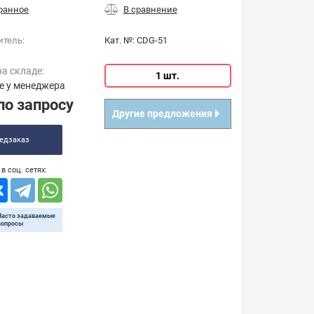
итель:
Кат. №:
CDG-51
на складе:
1 шт.
е у менеджера
по запросу
Другие предложения
едзаказ
в соц. сетях:
Часто задаваемые
вопросы