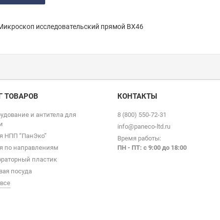
Микроскоп исследовательский прямой BX46
Г ТОВАРОВ
КОНТАКТЫ
удование и антитела для
8 (800) 550-72-31
и
info@paneco-ltd.ru
я НПП “ПанЭко”
Время работы:
я по направлениям
ПН - ПТ: с 9
:00 до 18:00
раторный пластик
вая посуда
 все