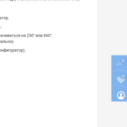
атор.
.
чиваться на 250° или 360°.
ально).
онфигуратор).
0
0