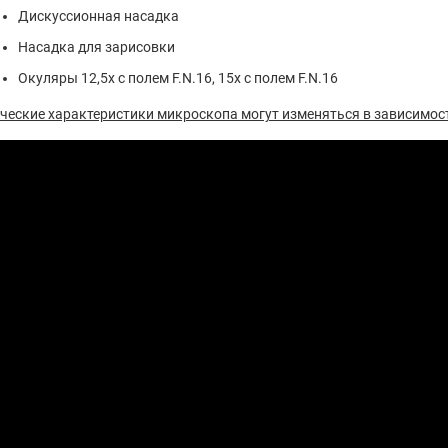
Дискуссионная насадка
Насадка для зарисовки
Окуляры 12,5х с полем F.N.16, 15х с полем F.N.16
ческие характеристики микроскопа могут изменяться в зависимос