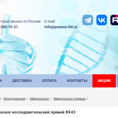
тный звонок по России
E-mail:
) 550-72-31
info@paneco-ltd.ru
И
ДОСТАВКА
ОПЛАТА
КОНТАКТЫ
АКЦИИ
Оборудование
Микроскопы
Микроскопы прямые
оскоп исследовательский прямой BX43