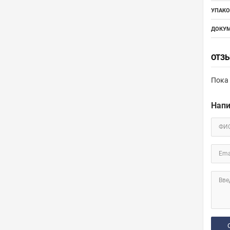
УПАКО
ДОКУМ
ОТЗ
Пока 
Напи
ФИ
Ema
Вве