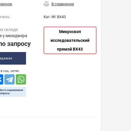
итель:
Кат. №:
BX43
на складе:
Микроскоп
е у менеджера
исследовательский
по запросу
прямой BX43
едзаказ
в соц. сетях:
Часто задаваемые
вопросы