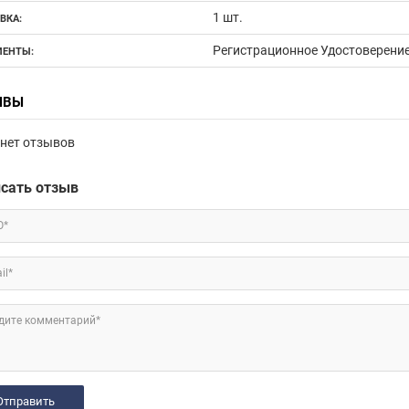
1 шт.
ВКА:
Регистрационное Удостоверени
ЕНТЫ:
ЫВЫ
нет отзывов
сать отзыв
О*
il*
дите комментарий*