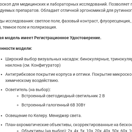
скоп для медицинских и лабораторных исследований. Позволяет
дуемых препаратов. Обладает отличной эргономикой для рутинног
ы исследования: светлое поле, фазовый контраст, флуоресценция
, темное поле и поляризация.
ая модель имеет Регистрационное Удостоверение.
енности модели:
Широкий выбор визуальных насадок: бинокулярные, тринокул
наклона (см. Конфигуратор)
Антигрибковое покрытие корпуса и оптики. Покрытие микроскоп
химическому воздействию.
Осветитель (на выбор):
Встроенный светодиодный светильник 2 В
Встроенный галогенный 6В 30Вт
Освещение по Келеру. Менеджер света.
План-ахроматические объективы, скорректированные на бескон
Объективы (на выбор): 2х, 4х, 5х, 10х, 20х, 40х, 50х, 60х