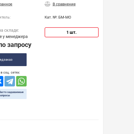
итель:
Кат. №:
БМ-МО
на складе:
1 шт.
е у менеджера
по запросу
едзаказ
в соц. сетях:
Часто задаваемые
вопросы