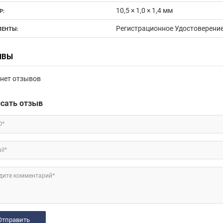
10,5 × 1,0 × 1,4 мм
Р:
Регистрационное Удостоверени
ЕНТЫ:
ЫВЫ
нет отзывов
сать отзыв
О*
il*
дите комментарий*