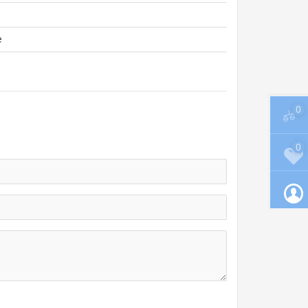
е
0
0