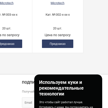
Microtech
Microtech
т. №:
003-xx-x
Кат. №:
002-x-xx-x
20 шт.
20 шт.
а по запросу
Цена по запросу
Предзаказ
Предзаказ
Используем куки и
ПОДПИСКА
рекомендательные
Получайте только полезные статьи!
технологии
Это чтобы сайт работал лучше.
Оставаясь с нами, вы соглашаетесь на