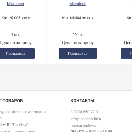
Microtech
Microtech
Кат. №:
005-xxx-x
Кат. №:
004-xx-xx-х
Ка
4 шт.
20 шт.
Цена по запросу
Цена по запросу
Цен
Предзаказ
Предзаказ
Г ТОВАРОВ
КОНТАКТЫ
удование и антитела для
8 (800) 550-72-31
и
info@paneco-ltd.ru
я НПП “ПанЭко”
Время работы:
я по направлениям
ПН - ПТ: с 9
:00 до 18:00