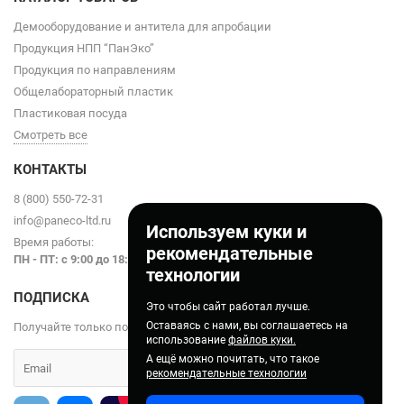
Демооборудование и антитела для апробации
Продукция НПП “ПанЭко”
Продукция по направлениям
Общелабораторный пластик
Пластиковая посуда
Смотреть все
КОНТАКТЫ
8 (800) 550-72-31
info@paneco-ltd.ru
Используем куки и
Время работы:
рекомендательные
ПН - ПТ: с 9
:00 до 18:00
технологии
ПОДПИСКА
Это чтобы сайт работал лучше.
Оставаясь с нами, вы соглашаетесь на
Получайте только полезные статьи!
использование
файлов куки.
А ещё можно почитать, что такое
рекомендательные технологии