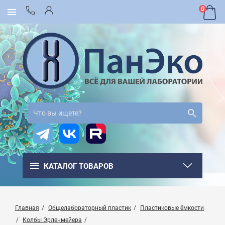
0
КАТАЛОГ ТОВАРОВ
Главная
Общелабораторный пластик
Пластиковые ёмкости
Колбы Эрленмейера