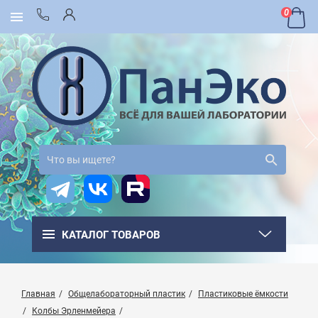
0
КАТАЛОГ ТОВАРОВ
Главная
Общелабораторный пластик
Пластиковые ёмкости
Колбы Эрленмейера