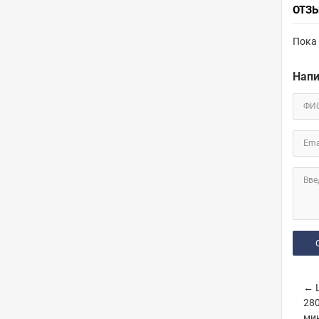
ОТЗ
Пока 
Напи
ФИ
Ema
Вве
← Ш
280
мин