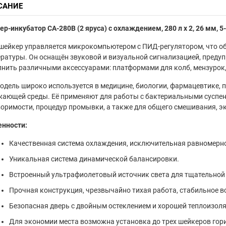
САНИЕ
р-инкубатор CA-280B (2 яруса) с охлаждением, 280 л х 2, 26 мм, 5-
шейкер управляется микрокомпьютером с ПИД-регулятором, что о
ратуры. Он оснащён звуковой и визуальной сигнализацией, преду
нить различными аксессуарами: платформами для колб, мензурок,
одель широко используется в медицине, биологии, фармацевтике,
ающей среды. Её применяют для работы с бактериальными суспен
оримости, процедур промывки, а также для общего смешивания, эк
енности:
Качественная система охлаждения, исключительная равномерн
Уникальная система динамической балансировки.
Встроенный ультрафиолетовый источник света для тщательной 
Прочная конструкция, чрезвычайно тихая работа, стабильное в
Безопасная дверь с двойным остеклением и хорошей теплоизоля
Для экономии места возможна установка до трех шейкеров гори