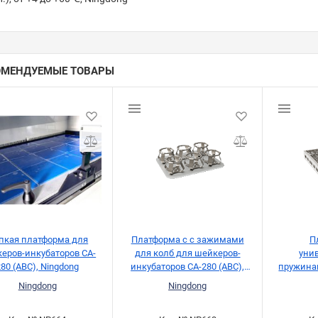
ОМЕНДУЕМЫЕ ТОВАРЫ
пкая платформа для
Платформа с с зажимами
П
еров-инкубаторов CA-
для колб для шейкеров-
уни
280 (ABC), Ningdong
инкубаторов CA-280 (ABC),
пружина
Ningdong
инкубато
Ningdong
Ningdong