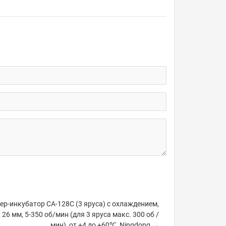
р-инкубатор CA-128C (3 яруса) с охлаждением,
, 26 мм, 5-350 об/мин (для 3 яруса макс. 300 об /
мин), от +4 до +60℃, Ningdong →