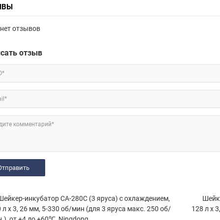
ЫВЫ
нет отзывов
сать отзыв
О*
il*
дите комментарий*
ейкер-инкубатор CA-280C (3 яруса) с охлаждением,
Шейке
 л х 3, 26 мм, 5-330 об/мин (для 3 яруса макс. 250 об/
128 л х 3
.), от +4 до +60℃, Ningdong