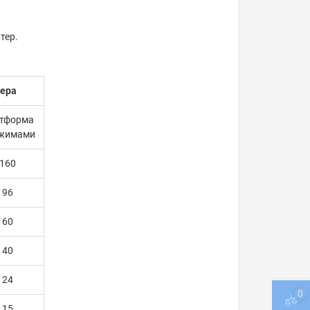
тер.
кера
тформа
ажимами
160
96
60
40
24
0
15