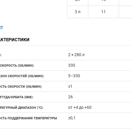
3 л
11
ет
АКТЕРИСТИКИ
2 × 280 л
:
330
 СКОРОСТЬ (ОБ/МИН):
5–330
ЗОН СКОРОСТЕЙ (ОБ/МИН):
±1
СТЬ СКОРОСТИ (ОБ/МИН):
26
ТУДА/ОРБИТА (ММ):
от +4 до +60
РАТУРНЫЙ ДИАПАЗОН (°С):
±0,1
СТЬ ПОДДЕРЖАНИЯ ТЕМПЕРАТУРЫ