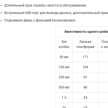
Длительный срок службы, простота обслуживания.
Встроенный USB-порт для вывода данных, дополнительный прин
Подъемная дверь с функцией балансировки.
Вместимость одного шей
Тип
Липкая
Пла
колбы
платформа
с з
50 мл
171
100 мл
104
250 мл
67
500 мл
40
1 л
24
2л
15