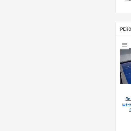
РЕК
Ли
шейк