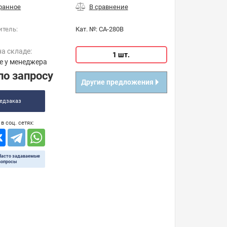
итель:
Кат. №:
CA-280B
на складе:
1 шт.
е у менеджера
по запросу
Другие предложения
едзаказ
в соц. сетях:
Часто задаваемые
вопросы