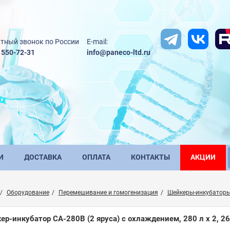
тный звонок по России
E-mail:
) 550-72-31
info@paneco-ltd.ru
И
ДОСТАВКА
ОПЛАТА
КОНТАКТЫ
АКЦИИ
Оборудование
Перемешивание и гомогенизация
Шейкеры-инкубатор
ер-инкубатор CA-280B (2 яруса) с охлаждением, 280 л х 2, 26