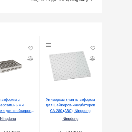
латформа с
Универсальная платформа
версальными
для шейкеров-инкубаторов
ми для шейкеров-
CA-280 (ABC), Ningdong
ров CA-280 (ABC),
Ningdong
Ningdong
Ningdong