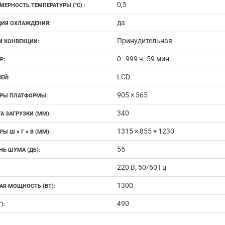
0,5
МЕРНОСТЬ ТЕМПЕРАТУРЫ (°C) :
да
ИЯ ОХЛАЖДЕНИЯ:
Принудительная
 КОНВЕКЦИИ:
0–999 ч. 59 мин.
Р:
LCD
ЕЙ:
905 × 565
РЫ ПЛАТФОРМЫ:
340
А ЗАГРУЗКИ (ММ):
1315 × 855 × 1230
Ы Ш × Г × В (ММ):
55
НЬ ШУМА (ДБ):
220 В, 50/60 Гц
1300
АЯ МОЩНОСТЬ (ВТ):
490
):