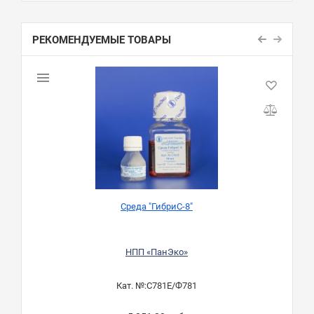
РЕКОМЕНДУЕМЫЕ ТОВАРЫ
Среда "ГибриС-8"
Б
НПП «ПанЭко»
Кат. №:
С781Е/Ф781