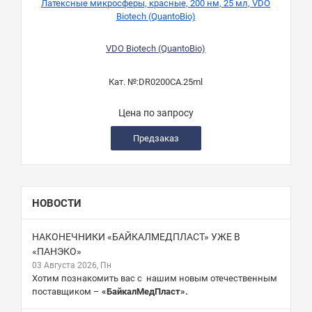
Латексные микросферы, красные, 200 нм, 25 мл, VDO
Ла
Biotech (QuantoBio)
VDO Biotech (QuantoBio)
Кат. №:
DR0200CA.25ml
Цена по запросу
Предзаказ
НОВОСТИ
НАКОНЕЧНИКИ «БАЙКАЛМЕДПЛАСТ» УЖЕ В
«ПАНЭКО»
03 Августа 2026, Пн
Хотим познакомить вас с нашим новым отечественным
поставщиком –
«БайкалМедПласт».