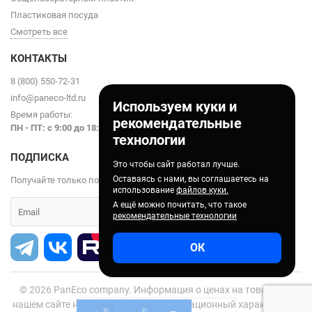
Пластиковая посуда
Смотреть все
КОНТАКТЫ
8 (800) 550-72-31
info@paneco-ltd.ru
Используем куки и
Время работы:
рекомендательные
ПН - ПТ: с 9
:00 до 18:00
технологии
ПОДПИСКА
Это чтобы сайт работал лучше.
Оставаясь с нами, вы соглашаетесь на
Получайте только полезные статьи!
использование
файлов куки.
А ещё можно почитать, что такое
рекомендательные технологии
ОК
© 2026
PanEco company. Информация о ценах на товары на
нашем сайте носит справочно-информационный характер и не
0
0