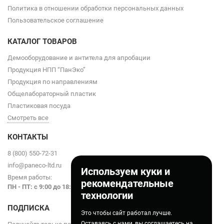
Политика в отношении обработки персональных данных
Пользовательское соглашение
КАТАЛОГ ТОВАРОВ
Демооборудование и антитела для апробации
Продукция НПП “ПанЭко”
Продукция по направлениям
Общелабораторный пластик
Пластиковая посуда
Смотреть все
КОНТАКТЫ
8 (800) 550-72-31
info@paneco-ltd.ru
Используем куки и
Время работы:
рекомендательные
ПН - ПТ: с 9
:00 до 18:00
технологии
ПОДПИСКА
Это чтобы сайт работал лучше.
Оставаясь с нами, вы соглашаетесь на