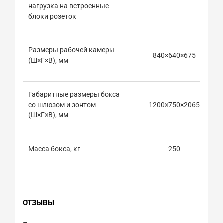
нагрузка на встроенные
блоки розеток
Размеры рабочей камеры
840×640×675
(Ш×Г×В), мм
Габаритные размеры бокса
со шлюзом и зонтом
1200×750×2065
(Ш×Г×В), мм
Масса бокса, кг
250
ОТЗЫВЫ