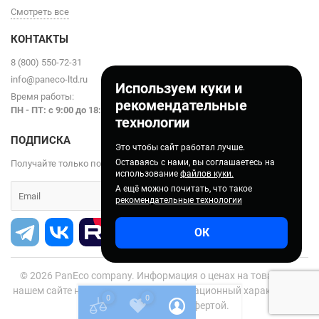
Смотреть все
КОНТАКТЫ
8 (800) 550-72-31
info@paneco-ltd.ru
Используем куки и
Время работы:
рекомендательные
ПН - ПТ: с 9
:00 до 18:00
технологии
ПОДПИСКА
Это чтобы сайт работал лучше.
Оставаясь с нами, вы соглашаетесь на
Получайте только полезные статьи!
использование
файлов куки.
А ещё можно почитать, что такое
рекомендательные технологии
ОК
© 2026
PanEco company. Информация о ценах на товары на
нашем сайте носит справочно-информационный характер и не
0
0
является публичной офертой.