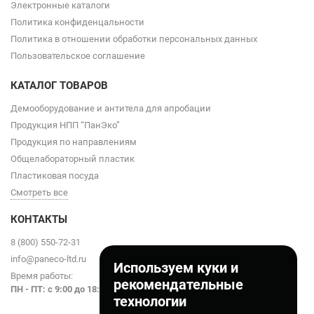
Электронные каталоги
Политика конфиденцальности
Политика в отношении обработки персональных данных
Пользовательское соглашение
КАТАЛОГ ТОВАРОВ
Демооборудование и антитела для апробации
Продукция НПП “ПанЭко”
Продукция по направлениям
Общелабораторный пластик
Пластиковая посуда
Смотреть все
КОНТАКТЫ
8 (800) 550-72-31
info@paneco-ltd.ru
Используем куки и
Время работы:
рекомендательные
ПН - ПТ: с 9
:00 до 18:00
технологии