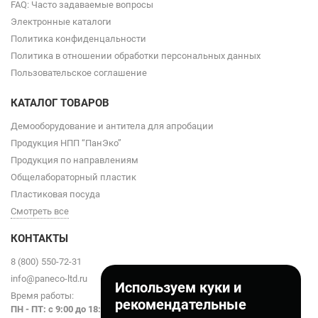
FAQ: Часто задаваемые вопросы
Электронные каталоги
Политика конфиденцальности
Политика в отношении обработки персональных данных
Пользовательское соглашение
КАТАЛОГ ТОВАРОВ
Демооборудование и антитела для апробации
Продукция НПП “ПанЭко”
Продукция по направлениям
Общелабораторный пластик
Пластиковая посуда
Смотреть все
КОНТАКТЫ
8 (800) 550-72-31
info@paneco-ltd.ru
Используем куки и
Время работы:
рекомендательные
ПН - ПТ: с 9
:00 до 18:00