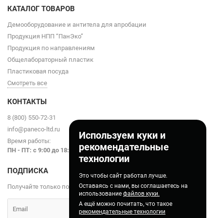
КАТАЛОГ ТОВАРОВ
Демооборудование и антитела для апробации
Продукция НПП “ПанЭко”
Продукция по направлениям
Общелабораторный пластик
Пластиковая посуда
Смотреть все
КОНТАКТЫ
8 (800) 550-72-31
info@paneco-ltd.ru
Используем куки и
Время работы:
рекомендательные
ПН - ПТ: с 9
:00 до 18:00
технологии
ПОДПИСКА
Это чтобы сайт работал лучше.
Оставаясь с нами, вы соглашаетесь на
Получайте только полезные статьи!
использование
файлов куки.
А ещё можно почитать, что такое
рекомендательные технологии