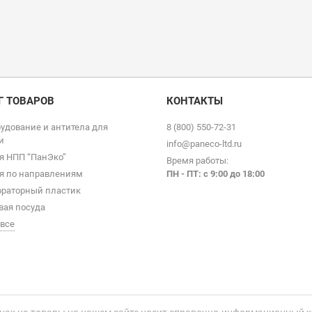
Г ТОВАРОВ
КОНТАКТЫ
удование и антитела для
8 (800) 550-72-31
и
info@paneco-ltd.ru
я НПП “ПанЭко”
Время работы:
я по направлениям
ПН - ПТ: с 9
:00 до 18:00
раторный пластик
вая посуда
 все