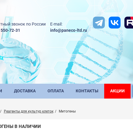
тный звонок по России
E-mail:
) 550-72-31
info@paneco-ltd.ru
И
ДОСТАВКА
ОПЛАТА
КОНТАКТЫ
АКЦИИ
Реагенты для культур клеток
Митогены
ОГЕНЫ В НАЛИЧИИ