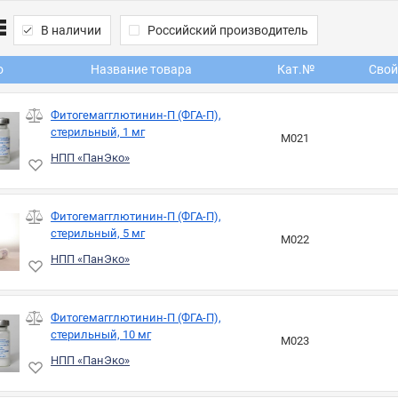
В наличии
Российский производитель
о
Название товара
Кат.№
Свой
Фитогемагглютинин-П (ФГА-П),
стерильный, 1 мг
М021
НПП «ПанЭко»
Фитогемагглютинин-П (ФГА-П),
стерильный, 5 мг
М022
НПП «ПанЭко»
Фитогемагглютинин-П (ФГА-П),
стерильный, 10 мг
М023
НПП «ПанЭко»