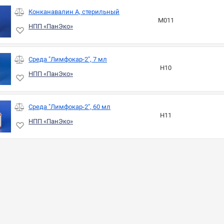
Конканавалин А, стерильный
М011
НПП «ПанЭко»
Среда "Лимфокар-2", 7 мл
Н10
НПП «ПанЭко»
Среда "Лимфокар-2", 60 мл
Н11
НПП «ПанЭко»