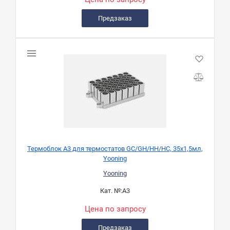
Предзаказ
Термоблок A3 для термостатов GC/GH/HH/HC, 35х1,5мл,
Yooning
Yooning
Кат. №:
A3
Цена по запросу
Предзаказ