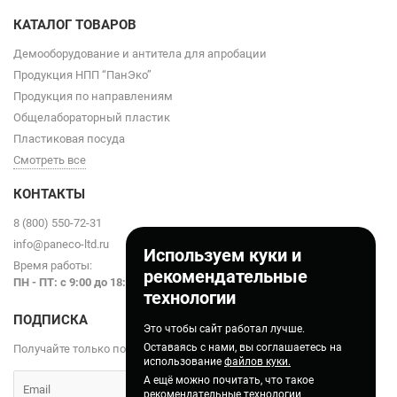
КАТАЛОГ ТОВАРОВ
Демооборудование и антитела для апробации
Продукция НПП “ПанЭко”
Продукция по направлениям
Общелабораторный пластик
Пластиковая посуда
Смотреть все
КОНТАКТЫ
8 (800) 550-72-31
info@paneco-ltd.ru
Используем куки и
Время работы:
рекомендательные
ПН - ПТ: с 9
:00 до 18:00
технологии
ПОДПИСКА
Это чтобы сайт работал лучше.
Оставаясь с нами, вы соглашаетесь на
Получайте только полезные статьи!
использование
файлов куки.
А ещё можно почитать, что такое
рекомендательные технологии