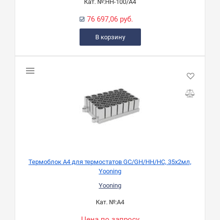
Кат. №:
HH-100/A4
76 697,06 руб.
В корзину
Термоблок A4 для термостатов GC/GH/HH/HC, 35х2мл,
Yooning
Yooning
Кат. №:
A4
Цена по запросу