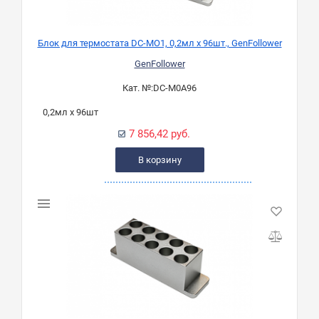
Блок для термостата DC-MO1, 0,2мл х 96шт., GenFollower
GenFollower
Кат. №:
DC-M0A96
0,2мл х 96шт
7 856,42 руб.
В корзину