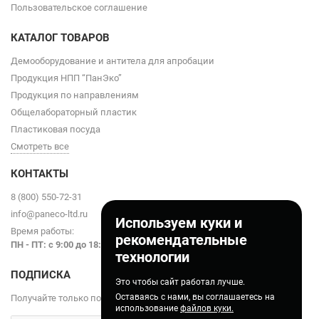
Пользовательское соглашение
КАТАЛОГ ТОВАРОВ
Демооборудование и антитела для апробации
Продукция НПП “ПанЭко”
Продукция по направлениям
Общелабораторный пластик
Пластиковая посуда
Смотреть все
КОНТАКТЫ
8 (800) 550-72-31
info@paneco-ltd.ru
Используем куки и
Время работы:
рекомендательные
ПН - ПТ: с 9
:00 до 18:00
технологии
ПОДПИСКА
Это чтобы сайт работал лучше.
Оставаясь с нами, вы соглашаетесь на
Получайте только полезные статьи!
использование
файлов куки.