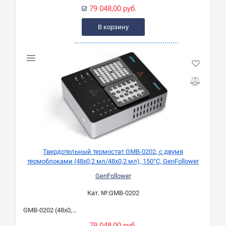
79 048,00 руб.
В корзину
Твердотельный термостат GMB-0202, с двумя
термоблоками (48х0,2 мл/48х0,2 мл), 150°C, GenFollower
GenFollower
Кат. №:
GMB-0202
GMB-0202 (48х0,2 мл/48х0,2 мл)
79 048,00 руб.