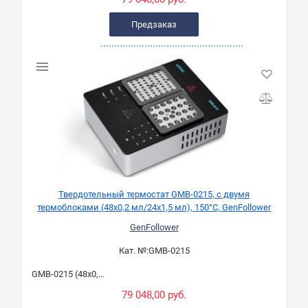
Предзаказ
Твердотельный термостат GMB-0215, с двумя
термоблоками (48х0,2 мл/24х1,5 мл), 150°C, GenFollower
GenFollower
Кат. №:
GMB-0215
GMB-0215 (48х0,2 мл/24х1,5 мл)
79 048,00 руб.