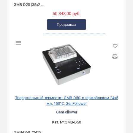
GMB-D20 (35х2 мл)
50 348,00 руб.
Предзаказ
Твердотельный термостат GMB-D50, с термоблоком 24х5
мл, 150°C, GenFollower
GenFollower
Кат. №:
GMB-D50
GMB-D50, (24х5 мл)