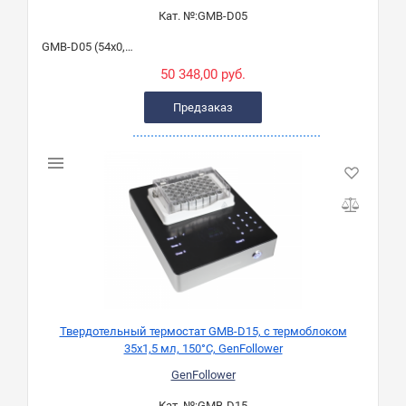
Кат. №:
GMB-D05
GMB-D05 (54х0,5 мл)
50 348,00 руб.
Предзаказ
Твердотельный термостат GMB-D15, с термоблоком
35х1,5 мл, 150°C, GenFollower
GenFollower
Кат. №:
GMB-D15