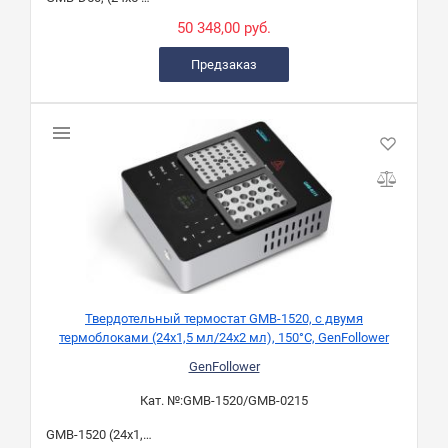
50 348,00 руб.
Предзаказ
Твердотельный термостат GMB-1520, с двумя
термоблоками (24х1,5 мл/24х2 мл), 150°C, GenFollower
GenFollower
Кат. №:
GMB-1520/GMB-0215
GMB-1520 (24х1,5 мл/24х2 мл)