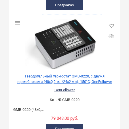
Предзаказ
Твердотельный термостат GMB-0220, с двумя
термоблоками (48х0,2 мл/24х2 мл), 150°C, GenFollower
GenFollower
Кат. №:
GMB-0220
GMB-0220 (48х0,2 мл/24х2 мл)
79 048,00 руб.
Предзаказ