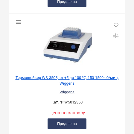
Предзаказ
Термошейкер WS-350B, от +5 до 100 ℃, 150-1500 об/мин,
Wiggens
Wiggens
Кат. №:
W5012350
Цена по запросу
Предзаказ