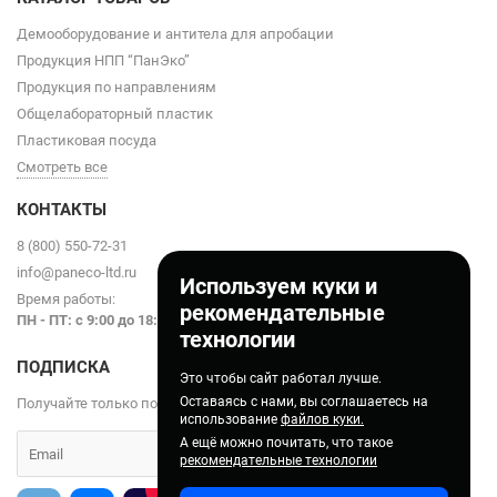
Демооборудование и антитела для апробации
Продукция НПП “ПанЭко”
Продукция по направлениям
Общелабораторный пластик
Пластиковая посуда
Смотреть все
КОНТАКТЫ
8 (800) 550-72-31
info@paneco-ltd.ru
Используем куки и
Время работы:
рекомендательные
ПН - ПТ: с 9
:00 до 18:00
технологии
ПОДПИСКА
Это чтобы сайт работал лучше.
Оставаясь с нами, вы соглашаетесь на
Получайте только полезные статьи!
использование
файлов куки.
А ещё можно почитать, что такое
рекомендательные технологии