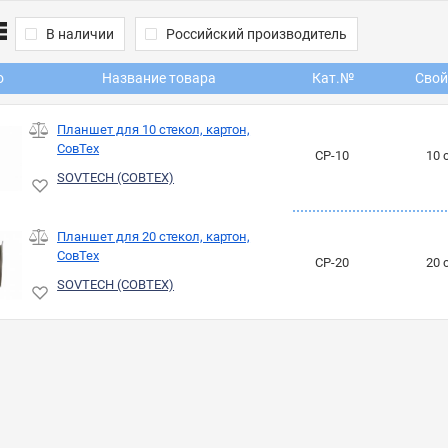
В наличии
Российский производитель
о
Название товара
Кат.№
Свой
Планшет для 10 стекол, картон,
СовТех
СР-10
10 
SOVTECH (СОВТЕХ)
Планшет для 20 стекол, картон,
СовТех
СР-20
20 
SOVTECH (СОВТЕХ)