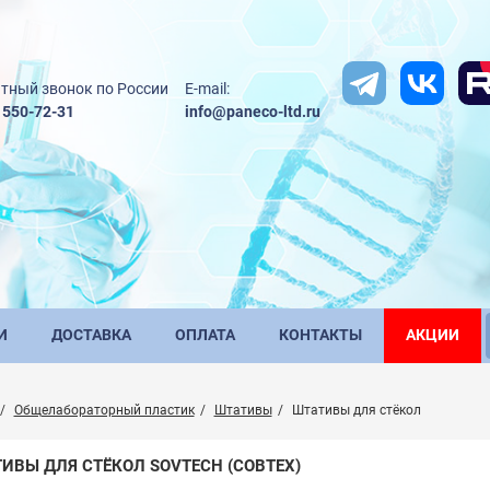
тный звонок по России
E-mail:
) 550-72-31
info@paneco-ltd.ru
И
ДОСТАВКА
ОПЛАТА
КОНТАКТЫ
АКЦИИ
Общелабораторный пластик
Штативы
Штативы для стёкол
ИВЫ ДЛЯ СТЁКОЛ SOVTECH (СОВТЕХ)