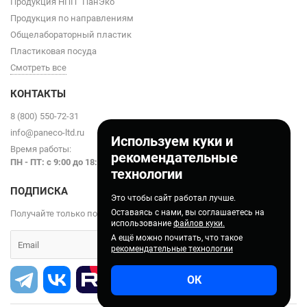
Продукция НПП “ПанЭко”
Продукция по направлениям
Общелабораторный пластик
Пластиковая посуда
Смотреть все
КОНТАКТЫ
8 (800) 550-72-31
info@paneco-ltd.ru
Используем куки и
Время работы:
рекомендательные
ПН - ПТ: с 9
:00 до 18:00
технологии
ПОДПИСКА
Это чтобы сайт работал лучше.
Оставаясь с нами, вы соглашаетесь на
Получайте только полезные статьи!
использование
файлов куки.
А ещё можно почитать, что такое
рекомендательные технологии
ОК