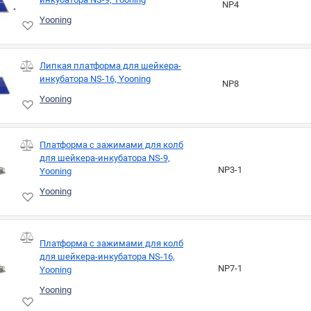
NP4
Yooning
Липкая платформа для шейкера-
инкубатора NS-16, Yooning
NP8
Yooning
Платформа с зажимами для колб
для шейкера-инкубатора NS-9,
NP3-1
Yooning
Yooning
Платформа с зажимами для колб
для шейкера-инкубатора NS-16,
NP7-1
Yooning
Yooning