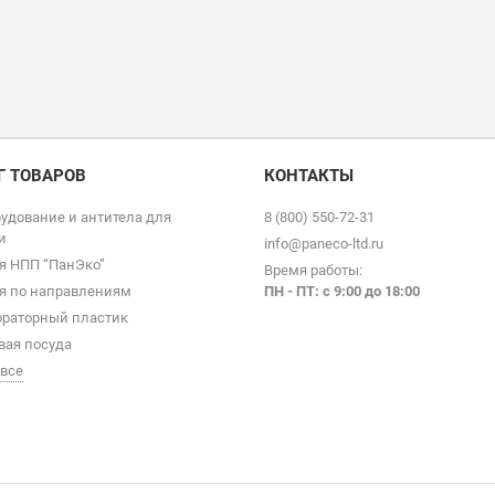
Г ТОВАРОВ
КОНТАКТЫ
удование и антитела для
8 (800) 550-72-31
и
info@paneco-ltd.ru
я НПП “ПанЭко”
Время работы:
я по направлениям
ПН - ПТ: с 9
:00 до 18:00
раторный пластик
вая посуда
 все