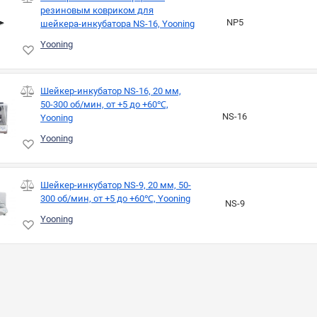
резиновым ковриком для
NP5
шейкера-инкубатора NS-16, Yooning
Yooning
Шейкер-инкубатор NS-16, 20 мм,
50-300 об/мин, от +5 до +60℃,
NS-16
Yooning
Yooning
Шейкер-инкубатор NS-9, 20 мм, 50-
300 об/мин, от +5 до +60℃, Yooning
NS-9
Yooning