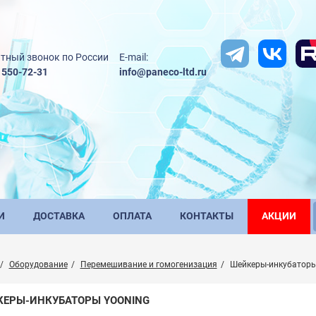
тный звонок по России
E-mail:
) 550-72-31
info@paneco-ltd.ru
И
ДОСТАВКА
ОПЛАТА
КОНТАКТЫ
АКЦИИ
Оборудование
Перемешивание и гомогенизация
Шейкеры-инкубатор
ЕРЫ-ИНКУБАТОРЫ YOONING