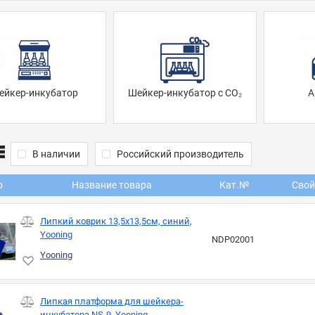
ейкер-инкубатор
Шейкер-инкубатор с CО₂
А
В наличии
Российский производитель
о
Название товара
Кат.№
Свой
Липкий коврик 13,5х13,5см, синий,
Yooning
NDP02001
Yooning
Липкая платформа для шейкера-
инкубатора NS-9, Yooning