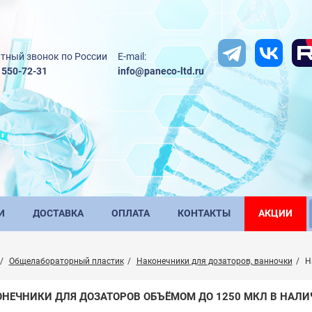
тный звонок по России
E-mail:
) 550-72-31
info@paneco-ltd.ru
И
ДОСТАВКА
ОПЛАТА
КОНТАКТЫ
АКЦИИ
Общелабораторный пластик
Наконечники для дозаторов, ванночки
Н
НЕЧНИКИ ДЛЯ ДОЗАТОРОВ ОБЪЁМОМ ДО 1250 МКЛ В НАЛ