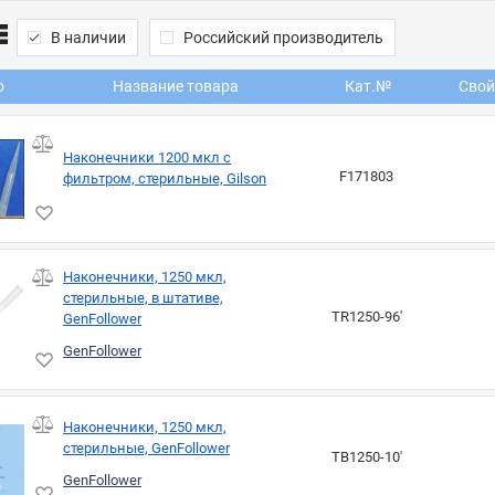
В наличии
Российский производитель
о
Название товара
Кат.№
Свой
Наконечники 1200 мкл с
F171803
фильтром, стерильные, Gilson
Наконечники, 1250 мкл,
стерильные, в штативе,
TR1250-96'
GenFollower
GenFollower
Наконечники, 1250 мкл,
стерильные, GenFollower
TB1250-10'
GenFollower