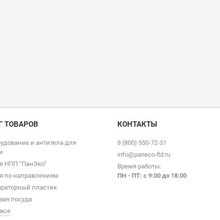
Г ТОВАРОВ
КОНТАКТЫ
удование и антитела для
8 (800) 550-72-31
и
info@paneco-ltd.ru
я НПП “ПанЭко”
Время работы:
я по направлениям
ПН - ПТ: с 9
:00 до 18:00
раторный пластик
вая посуда
 все