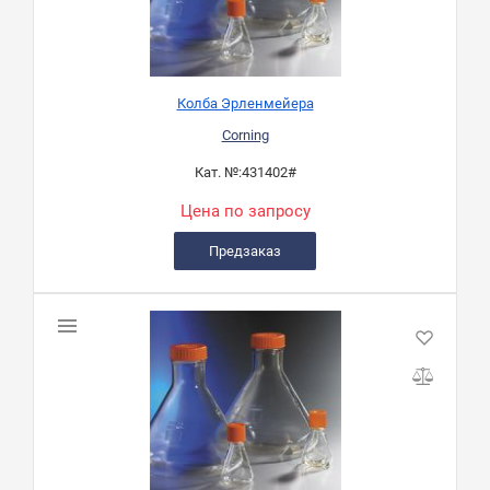
Колба Эрленмейера
Corning
Кат. №:
431402#
Цена по запросу
Предзаказ