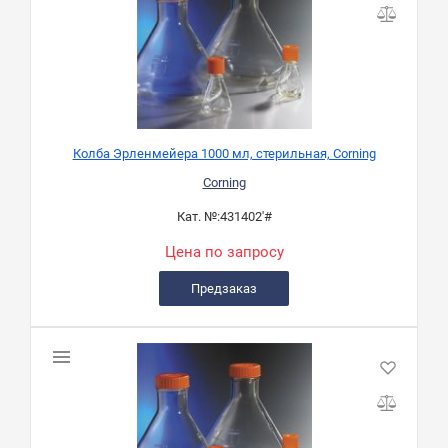
Колба Эрленмейера 1000 мл, стерильная, Corning
Corning
Кат. №:
431402'#
Цена по запросу
Предзаказ