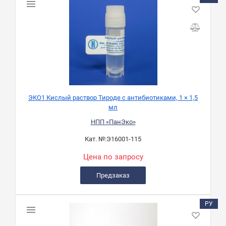
ЭКО1 Кислый раствор Тироде с антибиотиками, 1 × 1,5
мл
НПП «ПанЭко»
Кат. №:
Э16001-115
Цена по запросу
Предзаказ
РУ