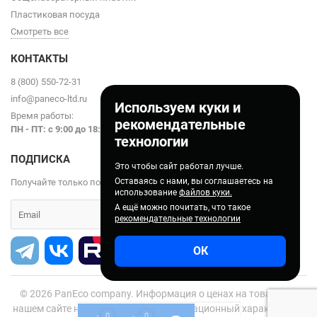
Пластиковая посуда
Смотреть все
КОНТАКТЫ
8 (800) 550-72-31
info@paneco-ltd.ru
Используем куки и
Время работы:
рекомендательные
ПН - ПТ: с 9
:00 до 18:00
технологии
ПОДПИСКА
Это чтобы сайт работал лучше.
Оставаясь с нами, вы соглашаетесь на
Получайте только полезные статьи!
использование
файлов куки.
А ещё можно почитать, что такое
рекомендательные технологии
ОК
© 2026
PanEco company. Информация о ценах на товары на
нашем сайте носит справочно-информационный характер и не
0
0