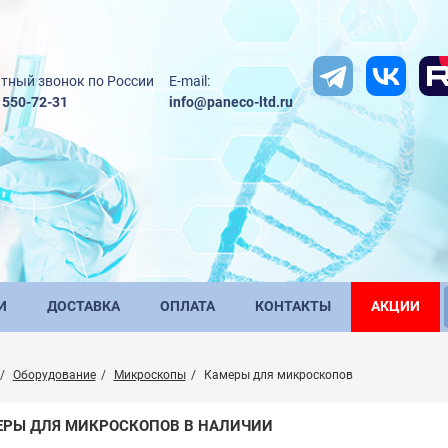
тный звонок по России
E-mail:
) 550-72-31
info@paneco-ltd.ru
И
ДОСТАВКА
ОПЛАТА
КОНТАКТЫ
АКЦИИ
Оборудование
Микроскопы
Камеры для микроскопов
ЕРЫ ДЛЯ МИКРОСКОПОВ В НАЛИЧИИ