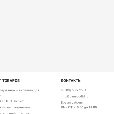
Г ТОВАРОВ
КОНТАКТЫ
удование и антитела для
8 (800) 550-72-31
и
info@paneco-ltd.ru
я НПП “ПанЭко”
Время работы:
я по направлениям
ПН - ПТ: с 9
:00 до 18:00
раторный пластик