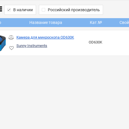
В наличии
Российский производитель
о
Название товара
Кат.№
Свой
Камера для микроскопа OD630K
OD630K
Sunny Instruments