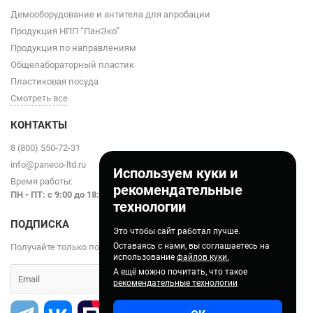
Демооборудование и антитела для апробации
Продукция НПП “ПанЭко”
Продукция по направлениям
Общелабораторный пластик
Пластиковая посуда
Смотреть все
КОНТАКТЫ
8 (800) 550-72-31
info@paneco-ltd.ru
Используем куки и
Время работы:
рекомендательные
ПН - ПТ: с 9
:00 до 18:00
технологии
ПОДПИСКА
Это чтобы сайт работал лучше.
Оставаясь с нами, вы соглашаетесь на
Получайте только полезные статьи!
использование
файлов куки.
А ещё можно почитать, что такое
рекомендательные технологии