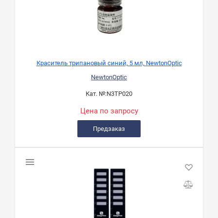
Краситель трипановый синий, 5 мл, NewtonOptic
NewtonOptic
Кат. №:
N3TP020
Цена по запросу
Предзаказ