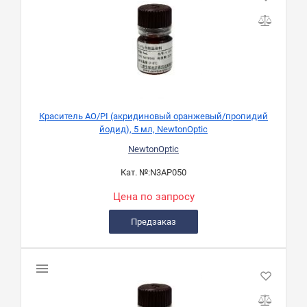
Краситель AO/PI (акридиновый оранжевый/пропидий
йодид), 5 мл, NewtonOptic
NewtonOptic
Кат. №:
N3AP050
Цена по запросу
Предзаказ