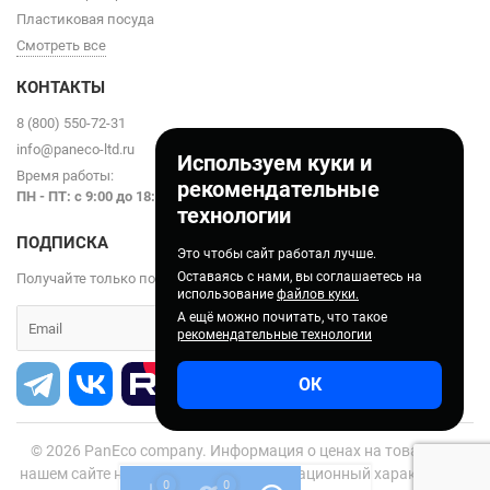
Пластиковая посуда
Смотреть все
КОНТАКТЫ
8 (800) 550-72-31
info@paneco-ltd.ru
Используем куки и
Время работы:
рекомендательные
ПН - ПТ: с 9
:00 до 18:00
технологии
ПОДПИСКА
Это чтобы сайт работал лучше.
Оставаясь с нами, вы соглашаетесь на
Получайте только полезные статьи!
использование
файлов куки.
А ещё можно почитать, что такое
рекомендательные технологии
ОК
© 2026
PanEco company. Информация о ценах на товары на
нашем сайте носит справочно-информационный характер и не
0
0